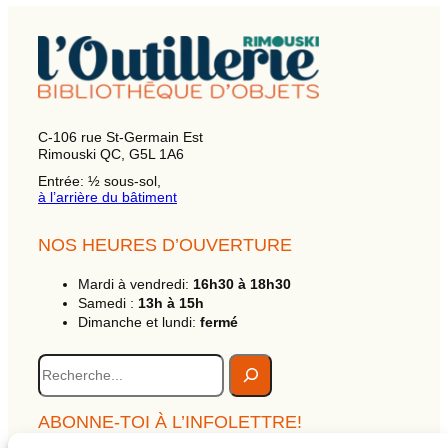
C-106 rue St-Germain Est
Rimouski QC, G5L 1A6
Entrée: ½ sous-sol,
à l’arrière du bâtiment
NOS HEURES D’OUVERTURE
Mardi à vendredi:
16h30 à 18h30
Samedi :
13h à 15h
Dimanche et lundi:
fermé
R
e
c
h
ABONNE-TOI À L’INFOLETTRE!
e