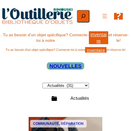
Aller
au
Rechercher
contenu
inventai
Tu as besoin d’un objet spécifique? Connecte-
et réserve-
toi à notre
le!
re
inventaire
Tu as besoin d’un objet spécifique? Connecte-toi à notre
et réserve-le!
NOUVELLES
C
a
t
Actualités
é
g
o
Infolettre
r
COMMUNAUTÉ
, 
RÉPARATION
i
e