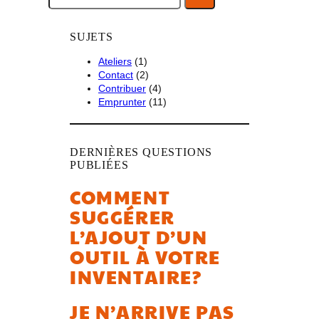
c
h
SUJETS
e
r
Ateliers
(1)
c
Contact
(2)
h
Contribuer
(4)
e
Emprunter
(11)
r
DERNIÈRES QUESTIONS
PUBLIÉES
COMMENT
SUGGÉRER
L’AJOUT D’UN
OUTIL À VOTRE
INVENTAIRE?
JE N’ARRIVE PAS