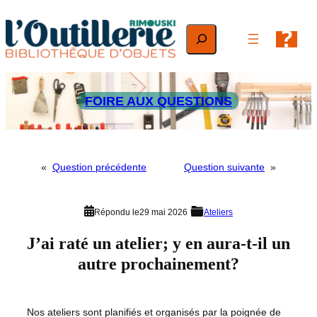
Aller
au
Rechercher
contenu
FOIRE AUX QUESTIONS
«
Question précédente
Question suivante
»
Répondu le
29 mai 2026
Ateliers
J’ai raté un atelier; y en aura-t-il un
autre prochainement?
Nos ateliers sont planifiés et organisés par la poignée de