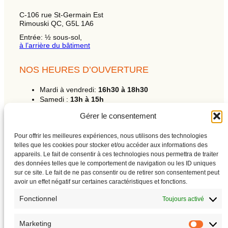
C-106 rue St-Germain Est
Rimouski QC, G5L 1A6
Entrée: ½ sous-sol,
à l’arrière du bâtiment
NOS HEURES D’OUVERTURE
Mardi à vendredi:
16h30 à 18h30
Samedi :
13h à 15h
Dimanche et lundi:
fermé
Gérer le consentement
R
Pour offrir les meilleures expériences, nous utilisons des technologies
e
telles que les cookies pour stocker et/ou accéder aux informations des
c
appareils. Le fait de consentir à ces technologies nous permettra de traiter
h
ABONNE-TOI À L’INFOLETTRE!
des données telles que le comportement de navigation ou les ID uniques
e
sur ce site. Le fait de ne pas consentir ou de retirer son consentement peut
c
Clique ici !
avoir un effet négatif sur certaines caractéristiques et fonctions.
h
e
Fonctionnel
Toujours activé
Alerte des ateliers
Archives de l’infolettre
Marketing
Politique de confidentialité
Market