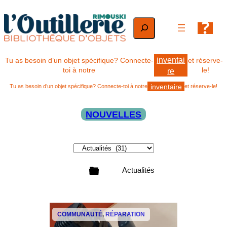
Aller
au
Rechercher
contenu
inventai
Tu as besoin d’un objet spécifique? Connecte-
et réserve-
toi à notre
le!
re
inventaire
Tu as besoin d’un objet spécifique? Connecte-toi à notre
et réserve-le!
NOUVELLES
C
a
t
Actualités
é
g
o
Infolettre
r
COMMUNAUTÉ
, 
RÉPARATION
i
e