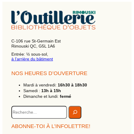
C-106 rue St-Germain Est
Rimouski QC, G5L 1A6
Entrée: ½ sous-sol,
à l’arrière du bâtiment
NOS HEURES D’OUVERTURE
Mardi à vendredi:
16h30 à 18h30
Samedi :
13h à 15h
Dimanche et lundi:
fermé
R
e
c
h
ABONNE-TOI À L’INFOLETTRE!
e