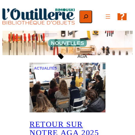
Aller
au
Rechercher
contenu
NOUVELLES
AGA
ACTUALITÉS
RETOUR SUR
NOTRE AGA 2025