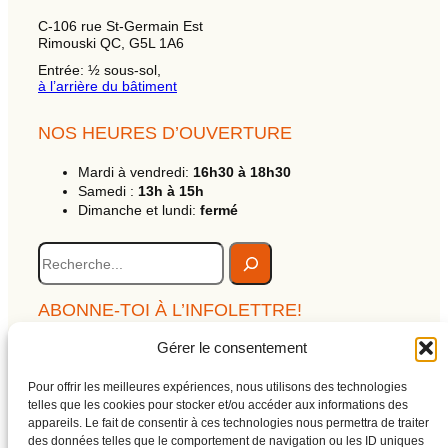
C-106 rue St-Germain Est
Rimouski QC, G5L 1A6
Entrée: ½ sous-sol,
à l’arrière du bâtiment
NOS HEURES D’OUVERTURE
Mardi à vendredi:
16h30 à 18h30
Samedi :
13h à 15h
Dimanche et lundi:
fermé
R
e
c
h
ABONNE-TOI À L’INFOLETTRE!
e
c
Gérer le consentement
Clique ici !
h
e
Pour offrir les meilleures expériences, nous utilisons des technologies
Alerte des ateliers
telles que les cookies pour stocker et/ou accéder aux informations des
Archives de l’infolettre
appareils. Le fait de consentir à ces technologies nous permettra de traiter
Politique de confidentialité
des données telles que le comportement de navigation ou les ID uniques