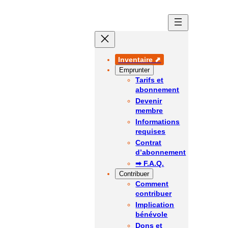
Aller
au
contenu
Inventaire ⬈
Emprunter
Tarifs et
abonnement
Devenir
membre
Informations
requises
Contrat
d’abonnement
➡ F.A.Q.
Contribuer
Comment
contribuer
Implication
bénévole
Dons et