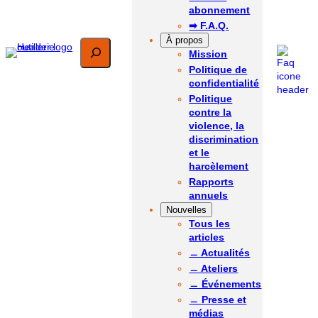
abonnement
➡ F.A.Q.
À propos
Rechercher
Mission
Politique de
confidentialité
Politique
contre la
violence, la
discrimination
et le
harcèlement
Rapports
annuels
Nouvelles
Tous les
articles
﹘ Actualités
﹘ Ateliers
﹘ Événements
﹘ Presse et
médias