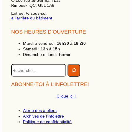
C-106 rue St-Germain Est
Rimouski QC, G5L 1A6
Entrée: ½ sous-sol,
à l’arrière du bâtiment
NOS HEURES D’OUVERTURE
Mardi à vendredi:
16h30 à 18h30
Samedi :
13h à 15h
Dimanche et lundi:
fermé
R
e
c
h
ABONNE-TOI À L’INFOLETTRE!
e
c
Clique ici !
h
e
Alerte des ateliers
Archives de l’infolettre
Politique de confidentialité