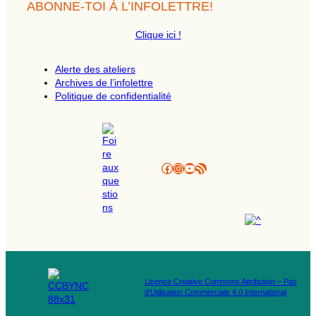
h
ABONNE-TOI À L’INFOLETTRE!
e
c
Clique ici !
h
e
Alerte des ateliers
Archives de l’infolettre
Politique de confidentialité
Facebook
Instagram
YouTube
Flux RSS
Licence Creative Commons Attribution – Pas
d’Utilisation Commerciale 4.0 International