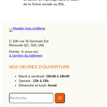
de la Grève sociale au BSL.
C-106 rue St-Germain Est
Rimouski QC, G5L 1A6
Entrée: ½ sous-sol,
à l’arrière du bâtiment
NOS HEURES D’OUVERTURE
Mardi à vendredi:
16h30 à 18h30
Samedi :
13h à 15h
Dimanche et lundi:
fermé
R
e
c