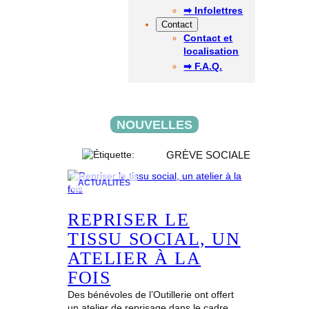
➡ Infolettres
Contact
Contact et
localisation
➡ F.A.Q.
NOUVELLES
GRÈVE SOCIALE
ACTUALITÉS
REPRISER LE
TISSU SOCIAL, UN
ATELIER À LA
FOIS
Des bénévoles de l’Outillerie ont offert
un atelier de reprisage dans le cadre