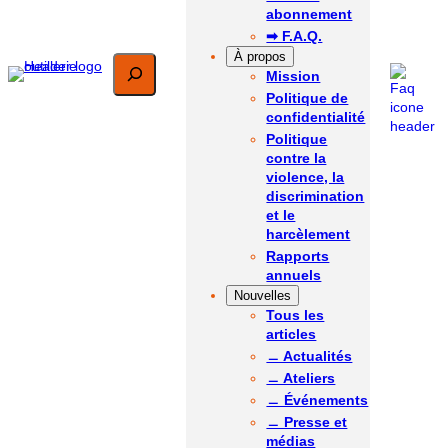
abonnement
➡ F.A.Q.
À propos
Rechercher
Mission
Politique de
confidentialité
Politique
contre la
violence, la
discrimination
et le
harcèlement
Rapports
annuels
Nouvelles
Tous les
articles
﹘ Actualités
﹘ Ateliers
﹘ Événements
﹘ Presse et
médias