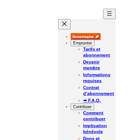
Aller
au
contenu
Inventaire ⬈
Emprunter
Tarifs et
abonnement
Devenir
membre
Informations
requises
Contrat
d’abonnement
➡ F.A.Q.
Contribuer
Comment
contribuer
Implication
bénévole
Dons et