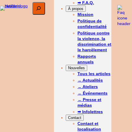
➡ F.A.Q.
Rechercher
À propos
Mission
Politique de
confidentialité
Politique contre
la violence, la
discrimination et
le harcèlement
Rapports
annuels
Nouvelles
Tous les articles
﹘ Actualités
﹘ Ateliers
﹘ Événements
﹘ Presse et
médias
➡ Infolettres
Contact
Contact et
localisation