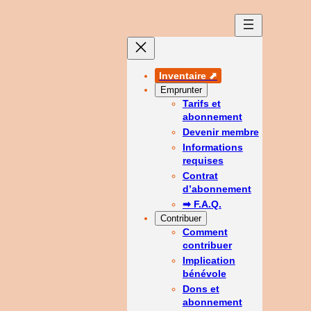
Inventaire ⬈
Emprunter
Tarifs et
abonnement
Devenir membre
Informations
requises
Contrat
d’abonnement
➡ F.A.Q.
Contribuer
Comment
contribuer
Implication
bénévole
Dons et
abonnement