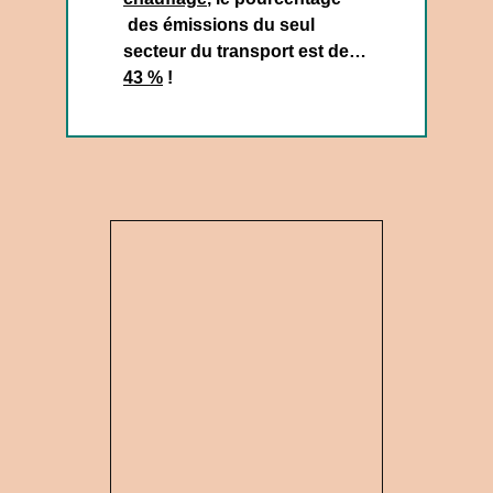
des émissions du seul
secteur du transport est de…
43 %
!