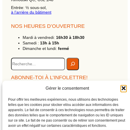
Entrée: ½ sous-sol,
à l’arrière du bâtiment
NOS HEURES D’OUVERTURE
Mardi à vendredi:
16h30 à 18h30
Samedi :
13h à 15h
Dimanche et lundi:
fermé
R
e
c
h
ABONNE-TOI À L’INFOLETTRE!
e
c
Gérer le consentement
Clique ici !
h
e
Pour offrir les meilleures expériences, nous utilisons des technologies
Alerte des ateliers
telles que les cookies pour stocker et/ou accéder aux informations des
Archives de l’infolettre
appareils. Le fait de consentir à ces technologies nous permettra de traiter
Politique de confidentialité
des données telles que le comportement de navigation ou les ID uniques
sur ce site. Le fait de ne pas consentir ou de retirer son consentement peut
avoir un effet négatif sur certaines caractéristiques et fonctions.