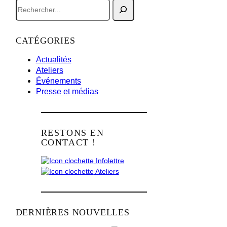
R
e
c
h
CATÉGORIES
e
r
Actualités
c
Ateliers
h
Événements
e
Presse et médias
r
RESTONS EN
CONTACT !
Infolettre
Ateliers
DERNIÈRES NOUVELLES