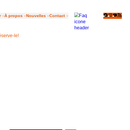
Facebook
Instagr
YouT
Flu
r
À propos
Nouvelles
Contact
RS
éserve-le!