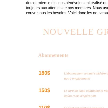
des derniers mois, nos bénévoles ont réalisé q
toujours aux attentes de nos membres. Nous avon
couvrir tous les besoins. Voici donc les nouveaux 
NOUVELLE GR
La TPS et la TVQ sont
Abonnements
Allié•e de l’Outillerie
180$
L’abonnement annuel solidaire 
notre engagement!
Annuel
150$
Le tarif de base compensant no
coûts réels d’opération.
Annuel accessible
110$