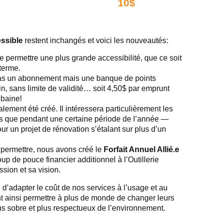
état de saleté exagéré
10$
▸▶
ssible
restent inchangés et voici les nouveautés:
de permettre une plus grande accessibilité, que ce soit
 terme.
as un abonnement mais une banque de points
n, sans limite de validité… soit 4,50$ par emprunt
baine!
alement été créé. Il intéressera particulièrement les
ls que pendant une certaine période de l’année —
ur un projet de rénovation s’étalant sur plus d’un
 permettre, nous avons créé le
Forfait Annuel Allié.e
oup de pouce financier additionnel à l’Outillerie
sion et sa vision.
e d’adapter le coût de nos services à l’usage et au
t ainsi permettre à plus de monde de changer leurs
us sobre et plus respectueux de l’environnement.