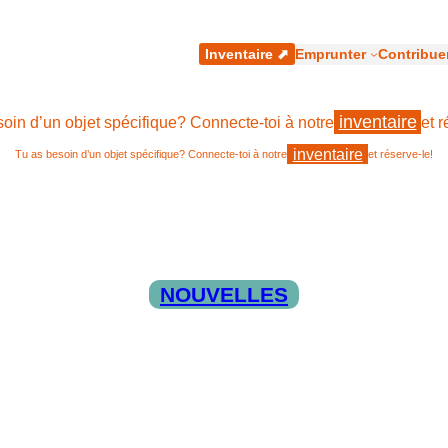
cher
Inventaire ⬈
Emprunter
Contribue
inventaire
oin d’un objet spécifique? Connecte-toi à notre
et r
inventaire
Tu as besoin d’un objet spécifique? Connecte-toi à notre
et réserve-le!
NOUVELLES