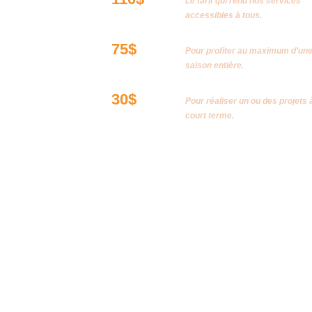
Le tarif qui rend nos services
accessibles à tous.
3 mois consécutifs
75$
Pour profiter au maximum d’un
saison entière.
1 mois
30$
Pour réaliser un ou des projets 
court terme.