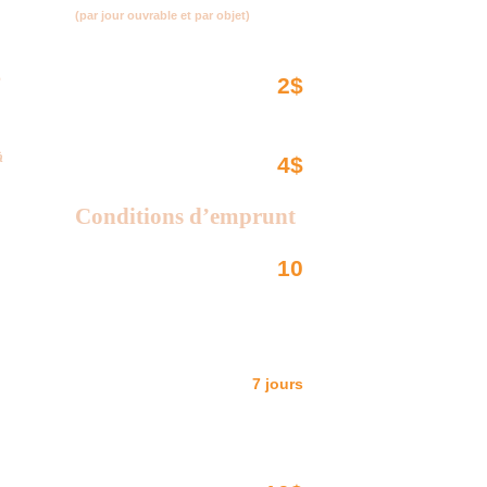
(par jour ouvrable et par objet)
e
2$
✓ Objets manuels
✓ Objets
à
4$
électriques
Conditions d’emprunt
Nombre maximal d’objets
10
empruntés à la fois ▸▶
Durée d’emprunt
pour la plupart des
7 jours
objets ▸▶
Frais de nettoyage par
objet rapporté dans un