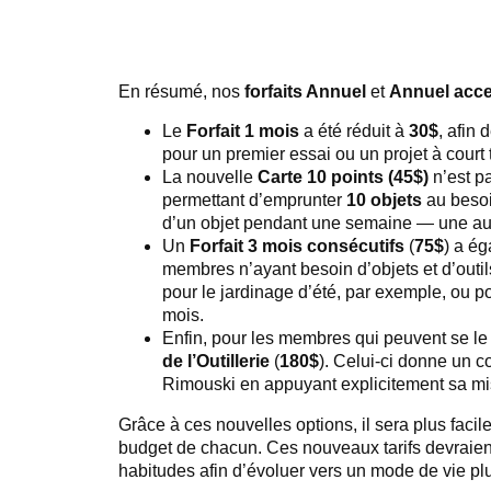
En résumé, nos
forfaits Annuel
et
Annuel acce
Le
Forfait 1 mois
a été réduit à
30$
, afin 
pour un premier essai ou un projet à court
La nouvelle
Carte 10 points (45$)
n’est p
permettant d’emprunter
10 objets
au besoi
d’un objet pendant une semaine — une au
Un
Forfait 3 mois consécutifs
(
75$
) a ég
membres n’ayant besoin d’objets et d’outi
pour le jardinage d’été, par exemple, ou po
mois.
Enfin, pour les membres qui peuvent se le
de l’Outillerie
(
180$
). Celui-ci donne un c
Rimouski en appuyant explicitement sa mis
Grâce à ces nouvelles options, il sera plus facil
budget de chacun. Ces nouveaux tarifs devraien
habitudes afin d’évoluer vers un mode de vie pl