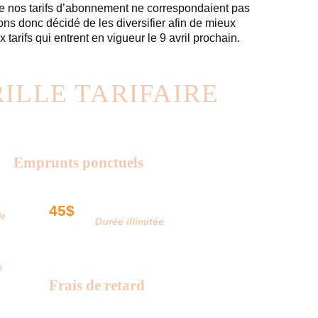
ue nos tarifs d’abonnement ne correspondaient pas
s donc décidé de les diversifier afin de mieux
tarifs qui entrent en vigueur le 9 avril prochain.
ILLE TARIFAIRE
 incluses dans tous les prix.
Emprunts ponctuels
45$
10 emprunts
de
Durée illimitée
10 emprunts d’un objet pour une
semaine (sans abonnement).
s
Frais de retard