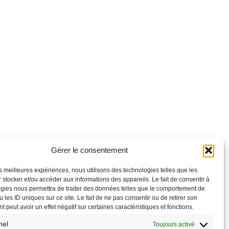
Gérer le consentement
BONNE-TOI À L’INFOLETTRE!
les meilleures expériences, nous utilisons des technologies telles que les
 stocker et/ou accéder aux informations des appareils. Le fait de consentir à
gies nous permettra de traiter des données telles que le comportement de
Clique ici !
 les ID uniques sur ce site. Le fait de ne pas consentir ou de retirer son
 peut avoir un effet négatif sur certaines caractéristiques et fonctions.
Alerte des ateliers
nel
Toujours activé