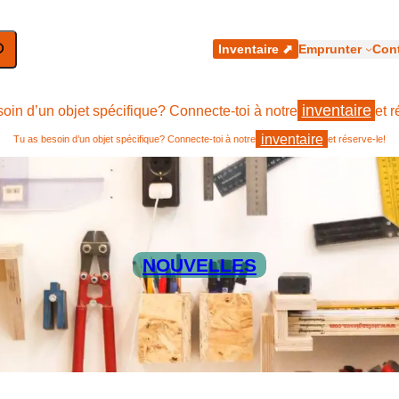
hercher
Inventaire ⬈
Emprunter
Cont
inventaire
oin d’un objet spécifique? Connecte-toi à notre
et r
inventaire
Tu as besoin d’un objet spécifique? Connecte-toi à notre
et réserve-le!
NOUVELLES