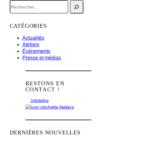
R
e
c
h
CATÉGORIES
e
r
Actualités
c
Ateliers
h
Événements
e
Presse et médias
r
RESTONS EN
CONTACT !
Infolettre
Ateliers
DERNIÈRES NOUVELLES