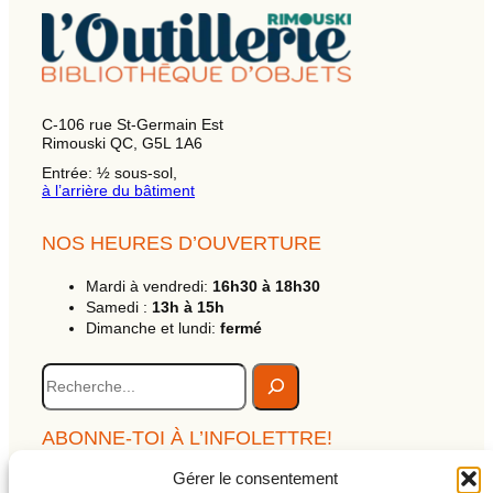
C-106 rue St-Germain Est
Rimouski QC, G5L 1A6
Entrée: ½ sous-sol,
à l’arrière du bâtiment
NOS HEURES D’OUVERTURE
Mardi à vendredi:
16h30 à 18h30
Samedi :
13h à 15h
Dimanche et lundi:
fermé
R
e
c
h
ABONNE-TOI À L’INFOLETTRE!
e
c
Gérer le consentement
Clique ici !