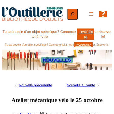
Aller
au
Rechercher
contenu
inventai
Tu as besoin d’un objet spécifique? Connecte-
et réserve-
toi à notre
le!
re
inventaire
Tu as besoin d’un objet spécifique? Connecte-toi à notre
et réserve-le!
NOUVELLES
«
Nouvelle précédente
Nouvelle suivante
»
Atelier mécanique vélo le 25 octobre