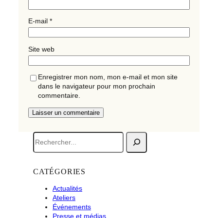
E-mail
*
Site web
Enregistrer mon nom, mon e-mail et mon site
dans le navigateur pour mon prochain
commentaire.
R
e
c
h
CATÉGORIES
e
r
Actualités
c
Ateliers
h
Événements
e
Presse et médias