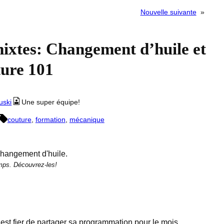
Nouvelle suivante
»
ixtes: Changement d’huile et
ure 101
uski
Une super équipe!
couture
, 
formation
, 
mécanique
emps. Découvrez-les!
est fier de partager sa programmation pour le mois