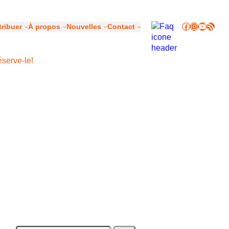
Facebook
Instagram
YouTub
Flux RSS
ribuer
À propos
Nouvelles
Contact
éserve-le!