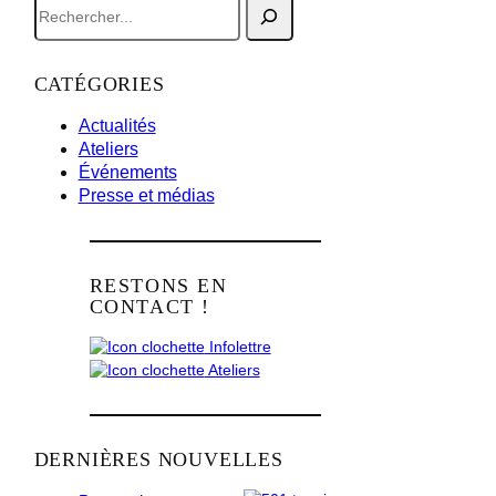
R
e
c
h
CATÉGORIES
e
r
Actualités
c
Ateliers
h
Événements
e
Presse et médias
r
RESTONS EN
CONTACT !
Infolettre
Ateliers
DERNIÈRES NOUVELLES