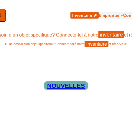
hercher
Inventaire ⬈
Emprunter
Cont
inventaire
oin d’un objet spécifique? Connecte-toi à notre
et r
inventaire
Tu as besoin d’un objet spécifique? Connecte-toi à notre
et réserve-le!
NOUVELLES