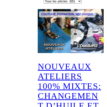
C
a
t
COUTURE
, 
FORMATION
, 
MÉCANIQUE
é
g
o
r
i
e
s
NOUVEAUX
ATELIERS
100% MIXTES:
CHANGEMEN
T D’HUILE ET