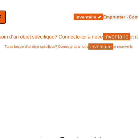
hercher
Inventaire ⬈
Emprunter
Cont
inventaire
oin d’un objet spécifique? Connecte-toi à notre
et r
inventaire
Tu as besoin d’un objet spécifique? Connecte-toi à notre
et réserve-le!