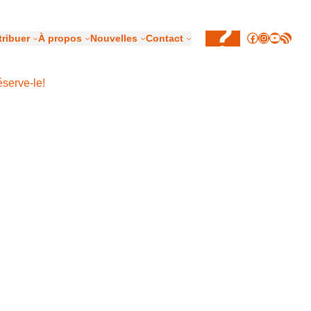
Facebook
Instagram
YouTub
Flux RSS
ribuer
À propos
Nouvelles
Contact
éserve-le!